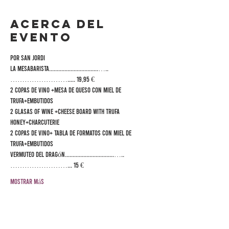
Acerca del
evento
POR SAN JORDI
LA Mesabarista................................…..
……………………..... 19,95 €
2 copas de vino +mesa de queso con miel de 
trufa+embutidos
2 glasas of wine +cheese board with trufa 
honey+charcuterie
2 copas de vino+ tabla de formatos con miel de 
trufa+embutidos
Vermuteo del Dragón................................…..
……………………... 15 €
Mostrar más