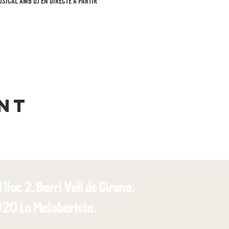
ical amb DJ en directe a partir 
nt
 lloc 2, Barri Vell de Girona.
20 La Malabarista.