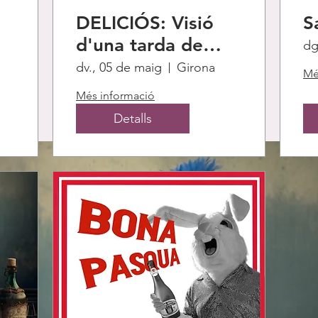
DELICIÓS: Visió
S
d'una tarda de
dg
Tickets are not on sale
vermut.
dv., 05 de maig
Girona
Mé
See other events
Més informació
Detalls