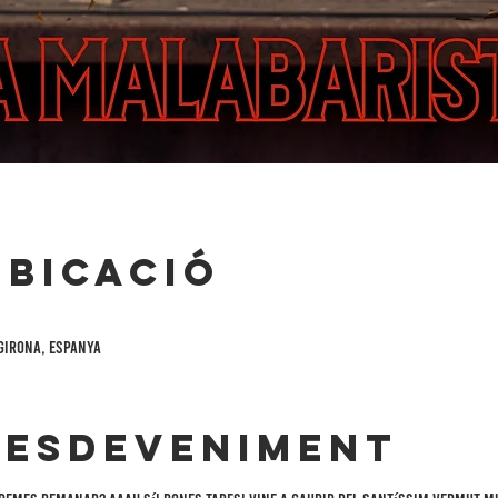
ubicació
 Girona, Espanya
'esdeveniment