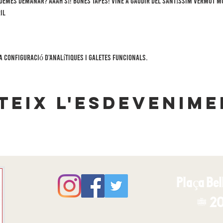
demes demanar? Aaah sí! Bones tapes! Vine a gaudir del Santíssim Vermut mus
il 
a configuració d'analítiques i galetes funcionals.
eix l'esdevenime
Plaça Bell
© 20