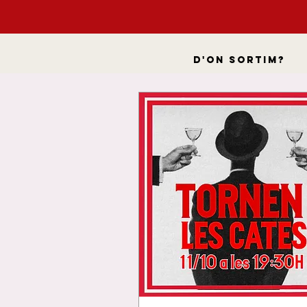
D'on sortim?
VER
Sol, 
Santís