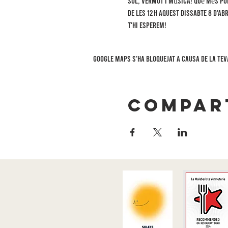
Sol, vermut i música! Què més po
de les 12 h aquest dissabte 8 d'abr
T'hi esperem!
Google Maps s'ha bloquejat a causa de la tev
Compart