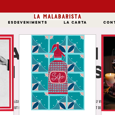
ESDEVENIMENTS
LA CARTA
Cont
SANTISSI
MUT MUS
ds., 08 d’abr.
  |  
Girona
vermut i música! Què més podemes demanar? Aaah sí! Bones tapes! Vine a gaud
sim Vermut musical amb DJ en directe a partir de les 12 h aquest dissabte 8 
T'hi esperem!