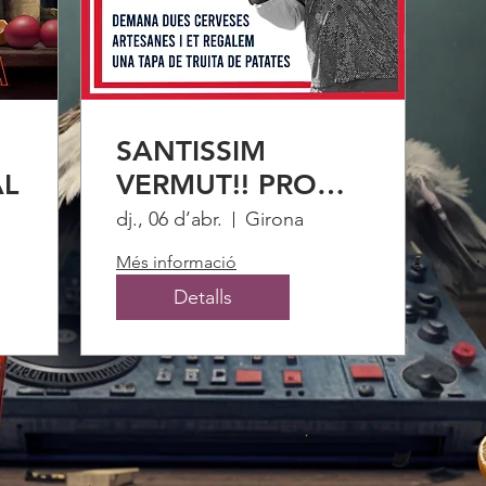
SANTISSIM
AL
VERMUT!! PROMO
TRUITA
dj., 06 d’abr.
Girona
Més informació
Detalls