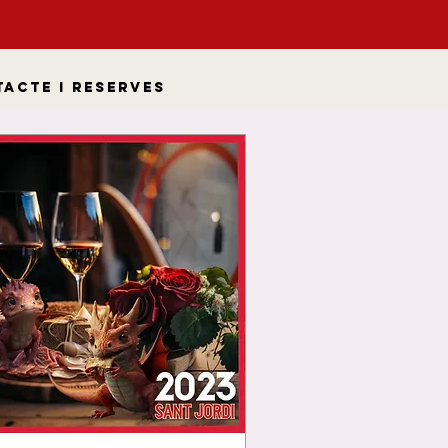
acte i Reserves
M
ICAL
ir del
d'abril