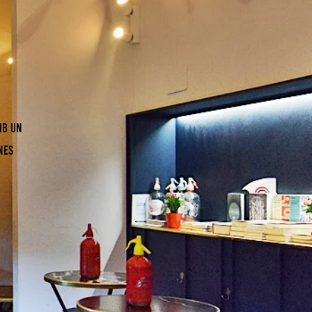
mb un
nes