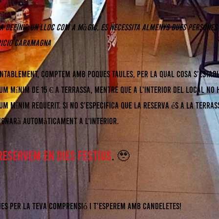
 a definir un lloc com a màgic, es necessita almenys dues persones
ricio Caramagna
ntablement, comptem amb poques taules, per la qual cosa s'establ
m mínim de 15 € a terrassa, mentre que a l'interior del local no 
m mínim requerit. Si no s’especifica que la reserva és a la terras
signarà automàticament a l’interior.
reservem en dies festius
. 🥹
ies per la teva comprensió i t'esperem amb candeletes!