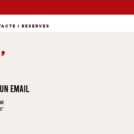
acte i Reserves
s
,
!
 un email
 de
es"