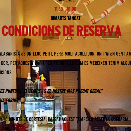
11:30 - 16:00
Dimarts tancat
CONDICIONS DE RESERVA
alabarista és un lloc petit, però molt acollidor, on t'atén gent a
 cor, per aquesta raó i per atendre'ls com es mereixen tenim algu
icions:
ues puntual: el temps és el nostre més preuat regal"
ria Fornet
m 10 minuts de cortesia, passat aquest temps la reserva quedaria
·lada.