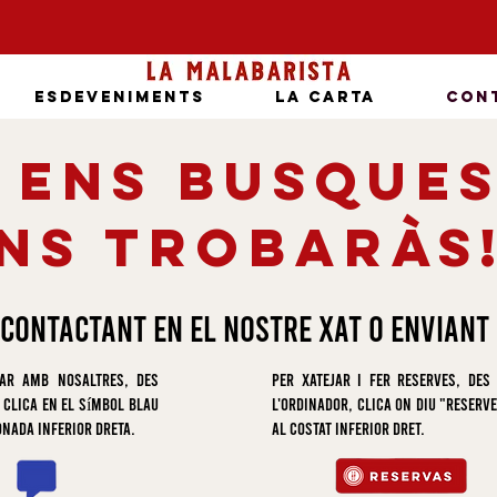
ESDEVENIMENTS
LA CARTA
Cont
i ens busque
ns trobARÀS
contactant en el nostre xat o enviant
jar amb nosaltres, des
Per xatejar i fer reserves, des
 clica en el símbol blau
l'ordinador, clica on diu "reserv
onada inferior dreta.
al costat inferior dret.