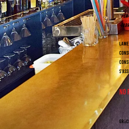
"Per
-Fab
Lame
consu
consu
s'as
No 
Gràc