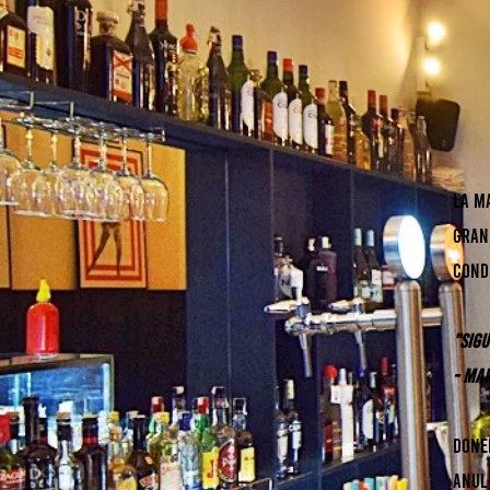
La M
gran
cond
"Sig
- Ma
Done
anul