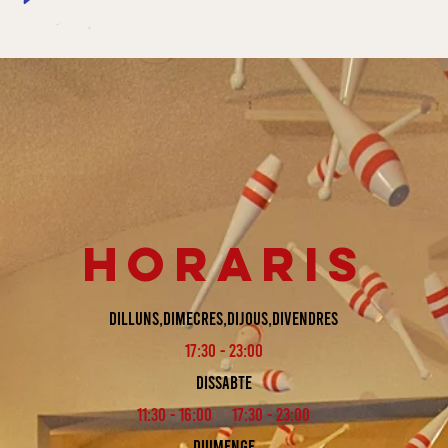
horaris
Dilluns,Dimecres,Dijous,Divendres
17:30 - 23:00
Dissabte
11:30 - 16:00 17:30 - 23:00
Diumenge