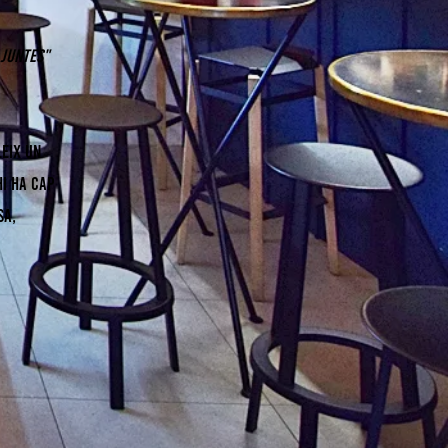
 juntes"
eix un
hi ha cap
sa,