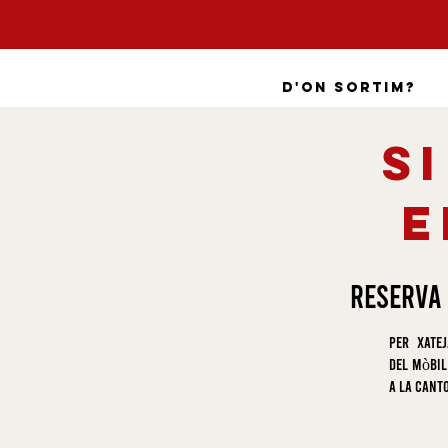
D'on sortim?
s
e
Reserva 
Per xate
del mòbil
a la cant